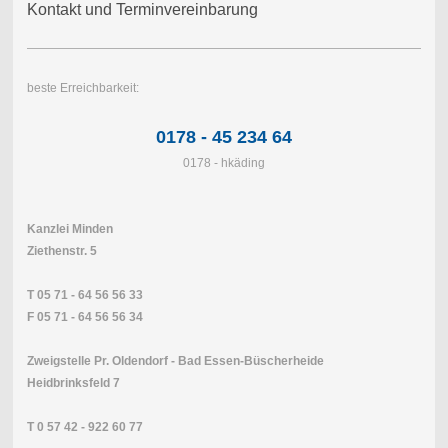
Kontakt und Terminvereinbarung
beste Erreichbarkeit:
0178 - 45 234 64
0178 - hkäding
Kanzlei Minden
Ziethenstr. 5
T 05 71 - 64 56 56 33
F 05 71 - 64 56 56 34
Zweigstelle Pr. Oldendorf - Bad Essen-Büscherheide
Heidbrinksfeld 7
T 0 57 42 - 922 60 77