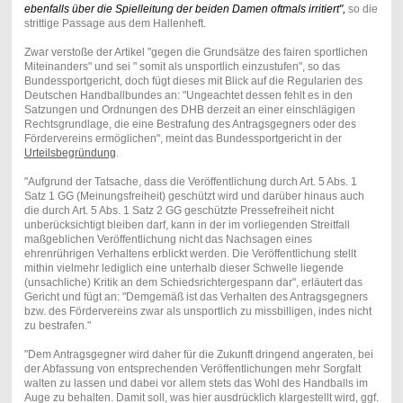
ebenfalls über die Spielleitung der beiden Damen oftmals irritiert",
so die
strittige Passage aus dem Hallenheft.
Zwar verstoße der Artikel "gegen die Grundsätze des fairen sportlichen
Miteinanders" und sei " somit als unsportlich einzustufen", so das
Bundessportgericht, doch fügt dieses mit Blick auf die Regularien des
Deutschen Handballbundes an: "Ungeachtet dessen fehlt es in den
Satzungen und Ordnungen des DHB derzeit an einer einschlägigen
Rechtsgrundlage, die eine Bestrafung des Antragsgegners oder des
Fördervereins ermöglichen", meint das Bundessportgericht in der
Urteilsbegründung
.
"Aufgrund der Tatsache, dass die Veröffentlichung durch Art. 5 Abs. 1
Satz 1 GG (Meinungsfreiheit) geschützt wird und darüber hinaus auch
die durch Art. 5 Abs. 1 Satz 2 GG geschützte Pressefreiheit nicht
unberücksichtigt bleiben darf, kann in der im vorliegenden Streitfall
maßgeblichen Veröffentlichung nicht das Nachsagen eines
ehrenrührigen Verhaltens erblickt werden. Die Veröffentlichung stellt
mithin vielmehr lediglich eine unterhalb dieser Schwelle liegende
(unsachliche) Kritik an dem Schiedsrichtergespann dar", erläutert das
Gericht und fügt an: "Demgemäß ist das Verhalten des Antragsgegners
bzw. des Fördervereins zwar als unsportlich zu missbilligen, indes nicht
zu bestrafen."
"Dem Antragsgegner wird daher für die Zukunft dringend angeraten, bei
der Abfassung von entsprechenden Veröffentlichungen mehr Sorgfalt
walten zu lassen und dabei vor allem stets das Wohl des Handballs im
Auge zu behalten. Damit soll, was hier ausdrücklich klargestellt wird, ggf.