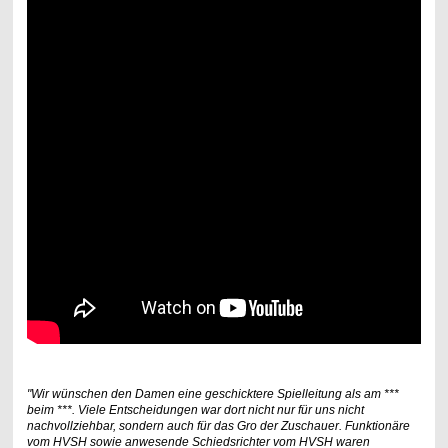
"Wir wünschen den Damen eine geschicktere Spielleitung als am ***
beim ***. Viele Entscheidungen war dort nicht nur für uns nicht
nachvollziehbar, sondern auch für das Gro der Zuschauer. Funktionäre
vom HVSH sowie anwesende Schiedsrichter vom HVSH waren